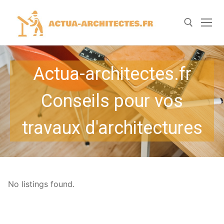
Aller
au
contenu
Rechercher :
Actua-architectes.fr
Conseils pour vos
travaux d'architectures
No listings found.